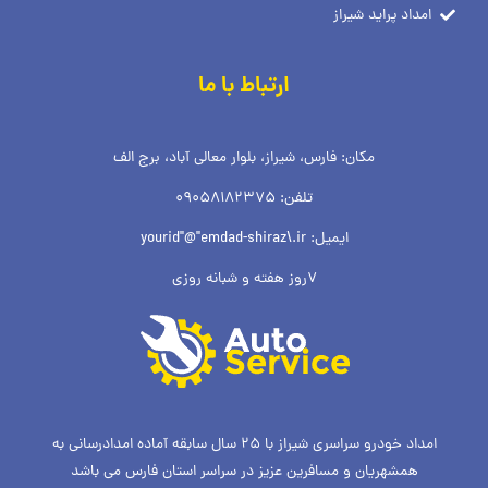
امداد پراید شیراز
ارتباط با ما
مکان: فارس، شیراز، بلوار معالی آباد، برج الف
تلفن: 09058182375
ایمیل: yourid"@"emdad-shiraz\.ir
7روز هفته و شبانه روزی
امداد خودرو سراسری شیراز با 25 سال سابقه آماده امدادرسانی به
همشهریان و مسافرین عزیز در سراسر استان فارس می باشد