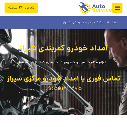
فتن
تماس ۲۴ ساعته
ه
حتوا
خانه
»
امداد خودرو کمربندی شیراز
امداد خودرو کمربندی شیراز
اعزام مکانیک سیار و خودروبر در کمربندی کمتر از 15 دقیقه
تماس فوری با امداد خودرو مرکزی شیراز
09058182375