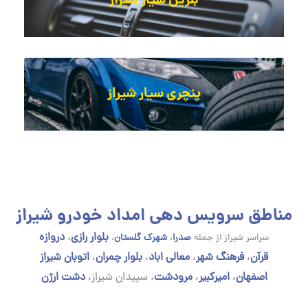
بنزین سیار شیراز
پنچری سیار شیراز
مناطق سرویس دهی امداد خودرو شیراز
بلوار رازی
،
دروازه
سراسر شیراز از جمله
صدرا
،
شهرک گلستان
،
قرآن
،
فرهنگ شهر
،
معالی اباد
،
بلوار چمران
،
اتوبان شیراز
اصفهان
،
امیرکبیر
،
مرودشت
،
سپیدان شیراز،
دشت ارژن