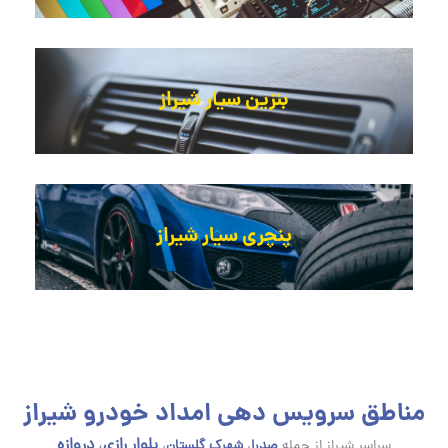
بنزین سیار شیراز
پنچری سیار شیراز
مناطق سرویس دهی امداد خودرو شیراز
بلوار رازی
،
دروازه
سراسر شیراز از جمله
صدرا
،
شهرک گلستان
،