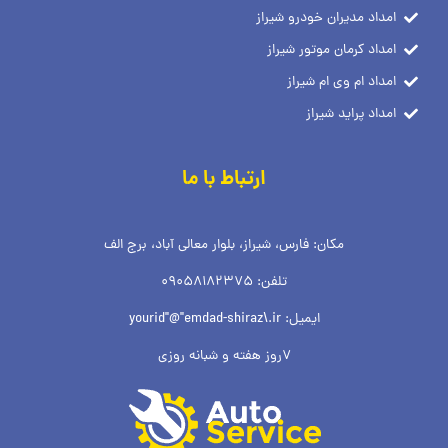
امداد مدیران خودرو شیراز
امداد کرمان موتور شیراز
امداد ام وی ام شیراز
امداد پراید شیراز
ارتباط با ما
مکان: فارس، شیراز، بلوار معالی آباد، برج الف
تلفن: 09058182375
ایمیل: yourid"@"emdad-shiraz\.ir
7روز هفته و شبانه روزی