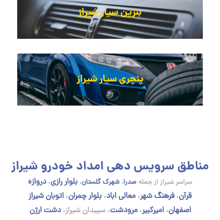
بنزین سیار شیراز
پنچری سیار شیراز
مناطق سرویس دهی امداد خودرو شیراز
بلوار رازی
،
دروازه
سراسر شیراز از جمله
صدرا
،
شهرک گلستان
،
قرآن
،
فرهنگ شهر
،
معالی اباد
،
بلوار چمران
،
اتوبان شیراز
اصفهان
،
امیرکبیر
،
مرودشت
،
سپیدان شیراز،
دشت ارژن