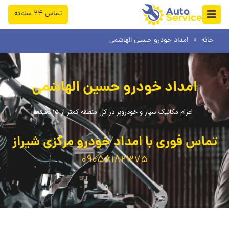
فتن
تماس ۲۴ ساعته
ه
حتوا
خانه
»
امداد خودرو حسین الهاشمی
امداد خودرو حسین الهاشمی
اعزام مکانیک سیار و خودروبر در کل منطقه کمتر از 15 دقیقه
تماس فوری با امداد خودرو مرکزی شیراز
09058182375