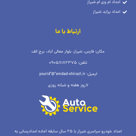
امداد ام وی ام شیراز
امداد پراید شیراز
ارتباط با ما
مکان: فارس، شیراز، بلوار معالی آباد، برج الف
تلفن: 09058182375
ایمیل: yourid"@"emdad-shiraz\.ir
7روز هفته و شبانه روزی
امداد خودرو سراسری شیراز با 25 سال سابقه آماده امدادرسانی به