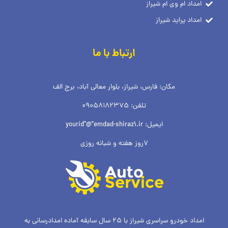
امداد ام وی ام شیراز
امداد پراید شیراز
ارتباط با ما
مکان: فارس، شیراز، بلوار معالی آباد، برج الف
تلفن: 09058182375
ایمیل: yourid"@"emdad-shiraz\.ir
7روز هفته و شبانه روزی
امداد خودرو سراسری شیراز با 25 سال سابقه آماده امدادرسانی به