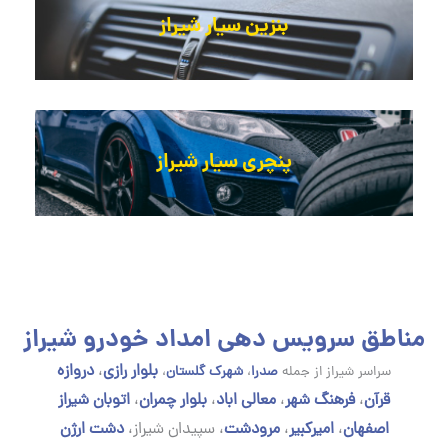
بنزین سیار شیراز
پنچری سیار شیراز
مناطق سرویس دهی امداد خودرو شیراز
بلوار رازی
،
دروازه
سراسر شیراز از جمله
صدرا
،
شهرک گلستان
،
قرآن
،
فرهنگ شهر
،
معالی اباد
،
بلوار چمران
،
اتوبان شیراز
اصفهان
،
امیرکبیر
،
مرودشت
،
سپیدان شیراز،
دشت ارژن